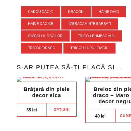
CADOU DACIC
DRACON
HAINE DACI
HAINE DACICE
IMBRACAMINTE BARBATI
SIMBOLUL DACILOR
TRICOU BUMBAC ALB
TRICOU DRACO
TRICOU LUPUL DACIC
S-AR PUTEA SĂ-ȚI PLACĂ ȘI…
Brățară din piele
Breloc din pi
decor sica
draco – Maro
decor negr
Acest
35
lei
OPȚIUNI
produs
40
lei
CUM
are
mai