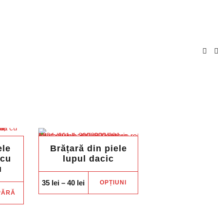
ele
Brățară din piele
 cu
lupul dacic
u
Acest
Price
35
lei
–
40
lei
OPȚIUNI
range:
produs
PĂRĂ
35 lei
through
are
40 lei
mai