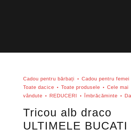
Cadou pentru bărbați
Cadou pentru femei
Toate dacice
Toate produsele
Cele mai
vândute
REDUCERI
Îmbrăcăminte
Da
Tricou alb draco
ULTIMELE BUCATI