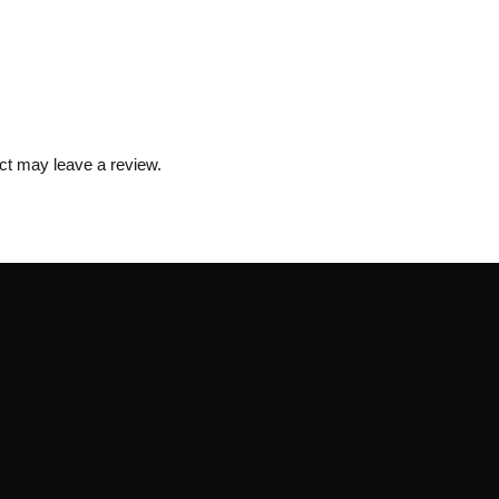
alese
în
pagina
produsului.
ct may leave a review.