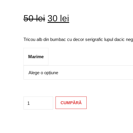
Original
Current
50
lei
30
lei
price
price
Tricou alb din bumbac cu decor serigrafic lupul dacic neg
was:
is:
Marime
50 lei.
30 lei.
Quantity
CUMPĂRĂ