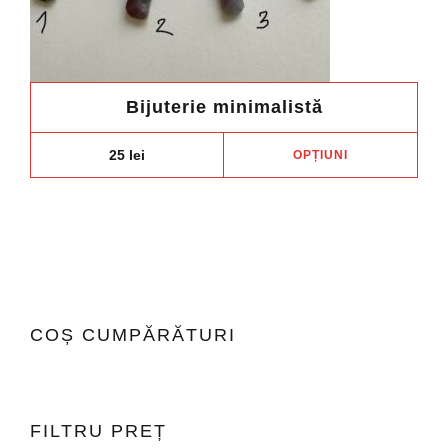
Bijuterie minimalistă
Aces
25
lei
OPȚIUNI
prod
are
mai
mult
variaț
Opți
pot
COȘ CUMPĂRĂTURI
fi
ales
în
pagi
FILTRU PREȚ
prod