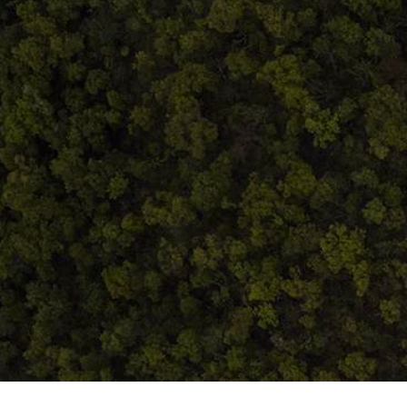
Termeni și condiții
ANPC
Home
Despre noi
Produse
Blog
Contact
Termeni și condiții
S.C. Atelierul de istorie SRL
J12/419/2016
CIF 35566674
RO48ROIN4021ZZ6H9WDUW2T2 Salt Bank