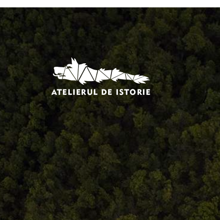
Comandă, plată, livrare
Întreținere produse
Facebook.com/atelieruldeistorie
Contact@atelieruldeistorie.ro
0748.884.543