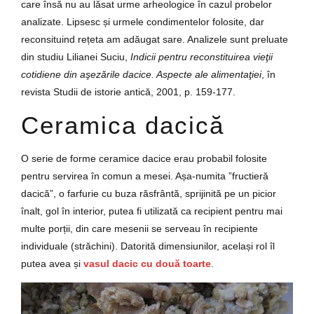
care însă nu au lăsat urme arheologice în cazul probelor
analizate. Lipsesc și urmele condimentelor folosite, dar
reconsituind rețeta am adăugat sare. Analizele sunt preluate
din studiu Lilianei Suciu,
Indicii pentru reconstituirea vieţii
cotidiene din aşezările dacice. Aspecte ale alimentaţiei
, în
revista Studii de istorie antică, 2001, p. 159-177.
Ceramica dacică
O serie de forme ceramice dacice erau probabil folosite
pentru servirea în comun a mesei. Așa-numita ”fructieră
dacică”, o farfurie cu buza răsfrântă, sprijinită pe un picior
înalt, gol în interior, putea fi utilizată ca recipient pentru mai
multe porții, din care mesenii se serveau în recipiente
individuale (străchini). Datorită dimensiunilor, același rol îl
putea avea și
vasul dacic cu două toarte
.