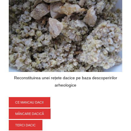
Reconstituirea unei rețete dacice pe baza descoperirilor
arheologice
CE MANCAU DACII
MÂNCARE DACICĂ
TERCI DACIC