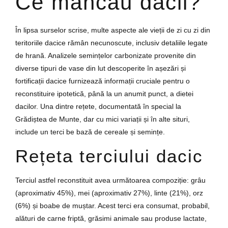
Ce mâncau dacii?
În lipsa surselor scrise, multe aspecte ale vieții de zi cu zi din
teritoriile dacice rămân necunoscute, inclusiv detaliile legate
de hrană. Analizele semințelor carbonizate provenite din
diverse tipuri de vase din lut descoperite în așezări și
fortificații dacice furnizează informații cruciale pentru o
reconstituire ipotetică, până la un anumit punct, a dietei
dacilor. Una dintre rețete, documentată în special la
Grădiștea de Munte, dar cu mici variații și în alte situri,
include un terci be bază de cereale și semințe.
Rețeta terciului dacic
Terciul astfel reconstituit avea următoarea compoziție: grâu
(aproximativ 45%), mei (aproximativ 27%), linte (21%), orz
(6%) și boabe de muștar. Acest terci era consumat, probabil,
alături de carne friptă, grăsimi animale sau produse lactate,