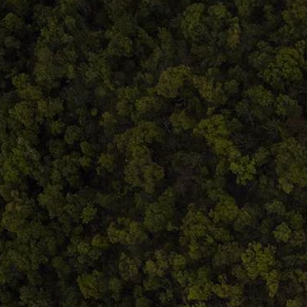
Facebook.com/atelieruldeistorie
Contact@atelieruldeistorie.ro
0748.884.543
Termeni și condiții
ANPC
Home
Despre noi
Produse
Blog
Contact
Termeni și condiții
S.C. Atelierul de istorie SRL
J12/419/2016
CIF 35566674
RO48ROIN4021ZZ6H9WDUW2T2 Salt Bank