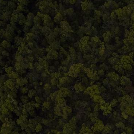
Comandă, plată, livrare
Întreținere produse
Facebook.com/atelieruldeistorie
Contact@atelieruldeistorie.ro
0748.884.543
Termeni și condiții
ANPC
Home
Despre noi
Produse
Blog
Contact
Termeni și condiții
S.C. Atelierul de istorie SRL