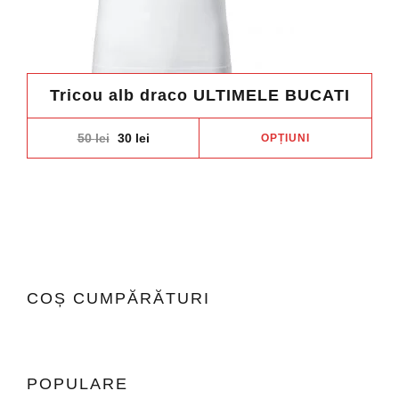
Tricou alb draco ULTIMELE BUCATI
Aces
Original
Current
50
lei
30
lei
OPȚIUNI
price
price
prod
was:
is:
are
50 lei.
30 lei.
mai
mult
variaț
Opți
pot
COȘ CUMPĂRĂTURI
fi
ales
în
pagi
POPULARE
prod