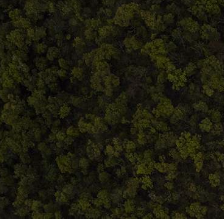
Termeni și condiții
ANPC
Home
Despre noi
Produse
Blog
Contact
Termeni și condiții
S.C. Atelierul de istorie SRL
J12/419/2016
CIF 35566674
RO48ROIN4021ZZ6H9WDUW2T2 Salt Bank