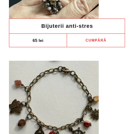
Bijuterii anti-stres
65
lei
CUMPĂRĂ