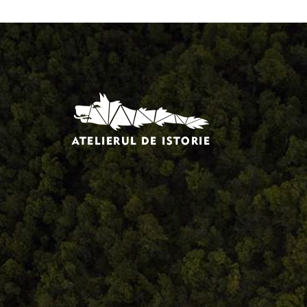
Comandă, plată, livrare
Întreținere produse
Facebook.com/atelieruldeistorie
Contact@atelieruldeistorie.ro
0748.884.543