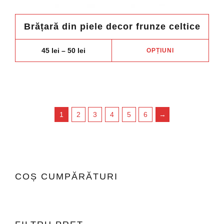
Brățară din piele decor frunze celtice
Aces
Price
45
lei
–
50
lei
OPȚIUNI
range:
prod
45 lei
are
through
50 lei
mai
mult
variaț
1
2
3
4
5
6
→
Opți
pot
fi
ales
în
COȘ CUMPĂRĂTURI
pagi
prod