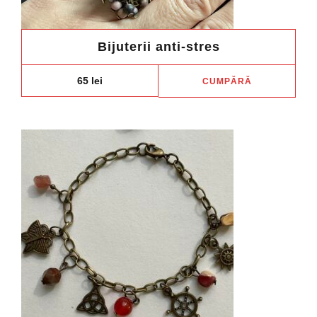
Bijuterii anti-stres
65
lei
CUMPĂRĂ