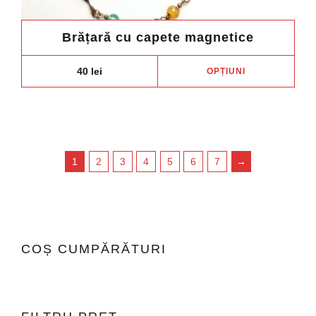
Brățară cu capete magnetice
Aces
40
lei
OPȚIUNI
prod
are
mai
mult
variaț
1
2
3
4
5
6
7
→
Opți
pot
fi
ales
în
COȘ CUMPĂRĂTURI
pagi
prod