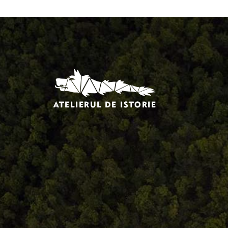
Comandă, plată, livrare
Întreținere produse
Facebook.com/atelieruldeistorie
Contact@atelieruldeistorie.ro
0748.884.543