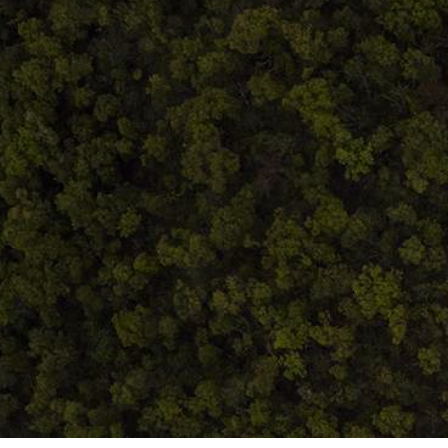
Termeni și condiții
ANPC
Home
Despre noi
Produse
Blog
Contact
Termeni și condiții
S.C. Atelierul de istorie SRL
J12/419/2016
CIF 35566674
RO48ROIN4021ZZ6H9WDUW2T2 Salt Bank