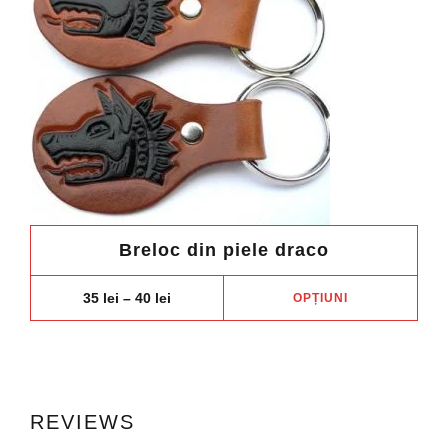
Breloc din piele draco
Aces
Price
35
lei
–
40
lei
OPȚIUNI
range:
prod
35 lei
are
through
40 lei
mai
mult
variaț
REVIEWS
Opți