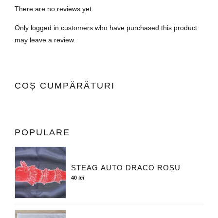
pot
There are no reviews yet.
fi
Only logged in customers who have purchased this product
ales
may leave a review.
în
pagi
prod
COȘ CUMPĂRĂTURI
POPULARE
STEAG AUTO DRACO ROȘU
40
lei