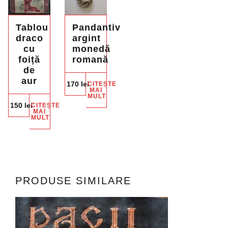
Tablou
Pandantiv
draco
argint
cu
monedă
foiță
romană
de
aur
170
lei
CITEȘTE
MAI
MULT
150
lei
CITEȘTE
MAI
MULT
PRODUSE SIMILARE