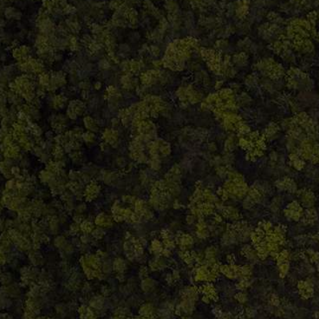
Contact@atelieruldeistorie.ro
0748.884.543
Termeni și condiții
ANPC
Home
Despre noi
Produse
Blog
Contact
Termeni și condiții
S.C. Atelierul de istorie SRL
J12/419/2016
CIF 35566674
RO48ROIN4021ZZ6H9WDUW2T2 Salt Bank