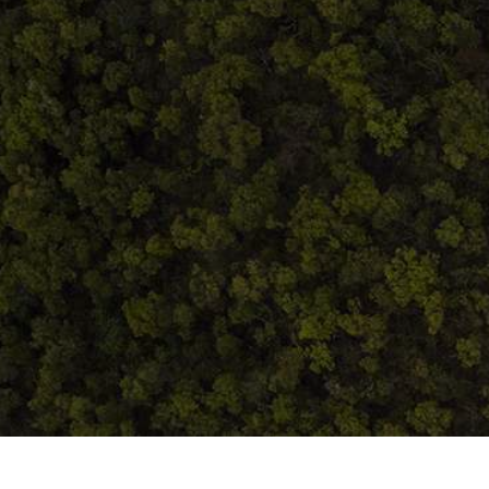
ANPC
Home
Despre noi
Produse
Blog
Contact
Termeni și condiții
S.C. Atelierul de istorie SRL
J12/419/2016
CIF 35566674
RO48ROIN4021ZZ6H9WDUW2T2 Salt Bank