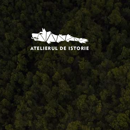
Comandă, plată, livrare
Întreținere produse
Facebook.com/atelieruldeistorie
Contact@atelieruldeistorie.ro
0748.884.543
Termeni și condiții