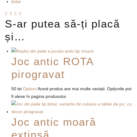
țintar
S-ar putea să-ți placă
și…
Joc antic ROTA
pirogravat
50
lei
Opțiuni
Acest produs are mai multe variații. Opțiunile pot
fi alese în pagina produsului.
Joc antic moară
extinsă