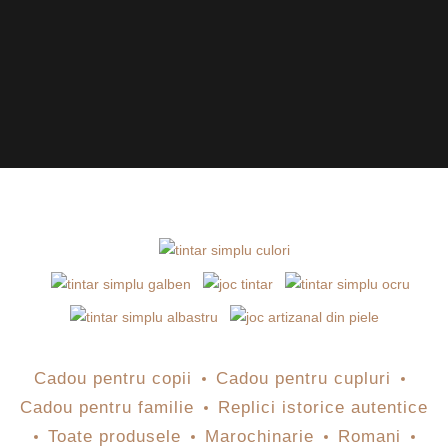
Cadou pentru copii
Cadou pentru cupluri
Cadou pentru familie
Replici istorice autentice
Toate produsele
Marochinarie
Romani