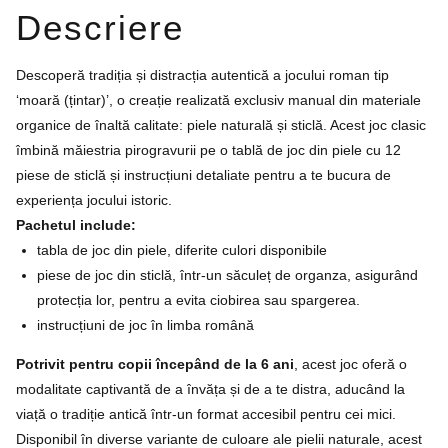
Descriere
Descoperă tradiția și distracția autentică a jocului roman tip
‘moară (țintar)’, o creație realizată exclusiv manual din materiale
organice de înaltă calitate: piele naturală și sticlă. Acest joc clasic
îmbină măiestria pirogravurii pe o tablă de joc din piele cu 12
piese de sticlă și instrucțiuni detaliate pentru a te bucura de
experiența jocului istoric.
Pachetul include:
tabla de joc din piele, diferite culori disponibile
piese de joc din sticlă, într-un săculeț de organza, asigurând
protecția lor, pentru a evita ciobirea sau spargerea.
instrucțiuni de joc în limba română
Potrivit pentru copii începând de la 6 ani
, acest joc oferă o
modalitate captivantă de a învăța și de a te distra, aducând la
viață o tradiție antică într-un format accesibil pentru cei mici.
Disponibil în diverse variante de culoare ale pielii naturale, acest