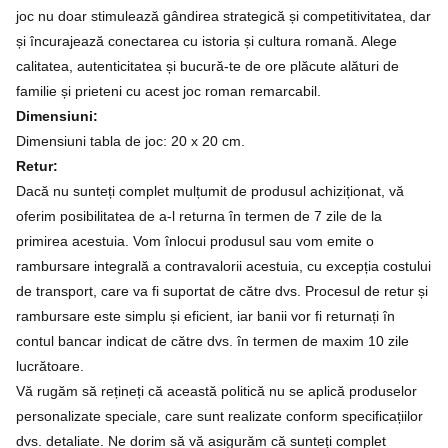
joc nu doar stimulează gândirea strategică și competitivitatea, dar
și încurajează conectarea cu istoria și cultura romană. Alege
calitatea, autenticitatea și bucură-te de ore plăcute alături de
familie și prieteni cu acest joc roman remarcabil.
Dimensiuni:
Dimensiuni tabla de joc: 20 x 20 cm.
Retur:
Dacă nu sunteți complet mulțumit de produsul achiziționat, vă
oferim posibilitatea de a-l returna în termen de 7 zile de la
primirea acestuia. Vom înlocui produsul sau vom emite o
rambursare integrală a contravalorii acestuia, cu excepția costului
de transport, care va fi suportat de către dvs. Procesul de retur și
rambursare este simplu și eficient, iar banii vor fi returnați în
contul bancar indicat de către dvs. în termen de maxim 10 zile
lucrătoare.
Vă rugăm să rețineți că această politică nu se aplică produselor
personalizate speciale, care sunt realizate conform specificațiilor
dvs. detaliate. Ne dorim să vă asigurăm că sunteți complet