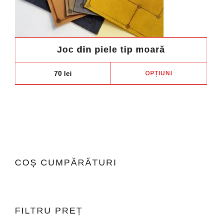
Joc din piele tip moară
Aces
70
lei
OPȚIUNI
prod
are
mai
mult
variaț
Opți
pot
COȘ CUMPĂRĂTURI
fi
ales
în
pagi
FILTRU PREȚ
prod