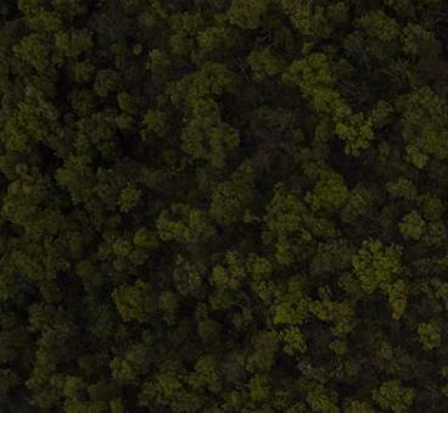
ANPC
Home
Despre noi
Produse
Blog
Contact
Termeni și condiții
S.C. Atelierul de istorie SRL
J12/419/2016
CIF 35566674
RO48ROIN4021ZZ6H9WDUW2T2 Salt Bank