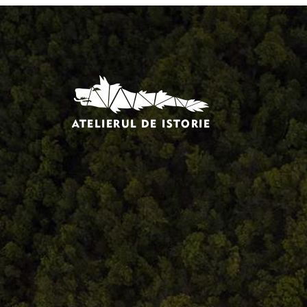
Comandă, plată, livrare
Întreținere produse
Facebook.com/atelieruldeistorie
Contact@atelieruldeistorie.ro
0748.884.543
Termeni și condiții