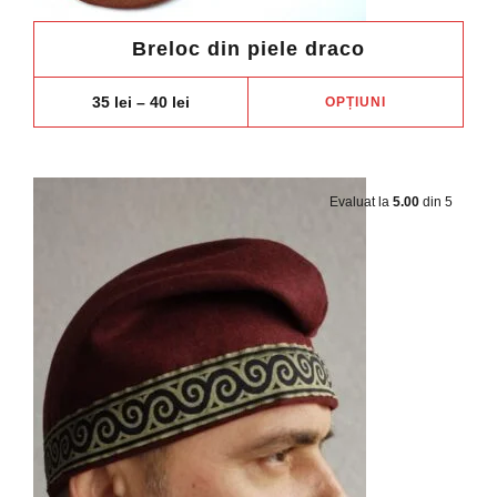
Breloc din piele draco
Aces
Price
35
lei
–
40
lei
OPȚIUNI
range:
prod
35 lei
are
through
40 lei
mai
mult
Evaluat la
5.00
din 5
variaț
Opți
pot
fi
ales
în
pagi
prod