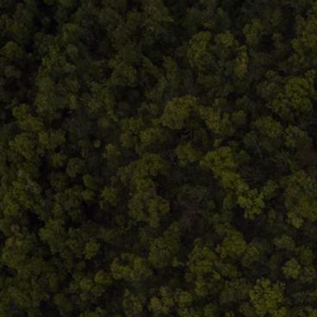
Întreținere produse
Facebook.com/atelieruldeistorie
Contact@atelieruldeistorie.ro
0748.884.543
Termeni și condiții
ANPC
Home
Despre noi
Produse
Blog
Contact
Termeni și condiții
S.C. Atelierul de istorie SRL
J12/419/2016
CIF 35566674
RO48ROIN4021ZZ6H9WDUW2T2 Salt Bank