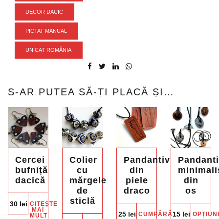
DECOR DACIC
PICTAT MANUAL
UNICAT ROMÂNIA
S-AR PUTEA SĂ-ȚI PLACĂ ȘI…
Cercei
Colier
Pandantiv
Pandant
bufniță
cu
din
minimali
dacică
mărgele
piele
din
de
draco
os
sticlă
30
lei
CITEȘTE
Ac
MAI
25
lei
15
lei
CUMPĂRĂ
OPȚIUN
MULT