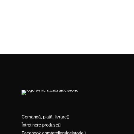
Comandă, plată, livrare
Întreținere produse
Facebook.com/atelieruldeistorie