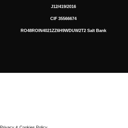
J12/419/2016
CIF 35566674
RO48ROIN4021ZZ6H9WDUW2T2 Salt Bank
Privacy & Cookies Policy