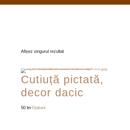
Afișez singurul rezultat
Cutiuță pictată,
decor dacic
Acest
50
lei
Opțiuni
produs
are