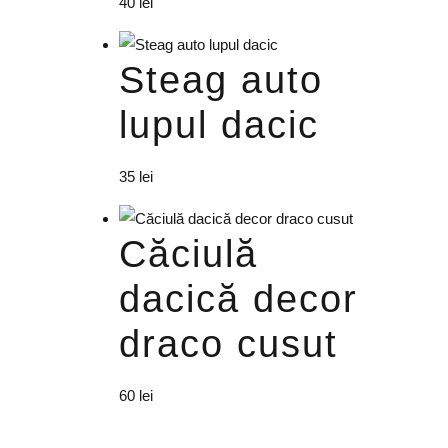
40
lei
Steag auto
lupul dacic
35
lei
Căciulă
dacică decor
draco cusut
60
lei