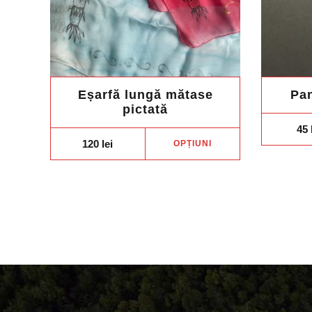
Eșarfă lungă mătase
Pan
pictată
45
Acest
120
lei
OPȚIUNI
produs
are
mai
multe
variații.
Opțiunile
pot
fi
alese