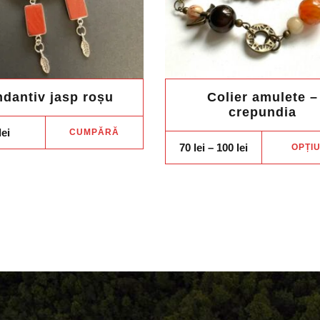
dantiv jasp roșu
Colier amulete –
crepundia
lei
CUMPĂRĂ
Price
70
lei
–
100
lei
OPȚIU
range:
70 lei
through
100 lei