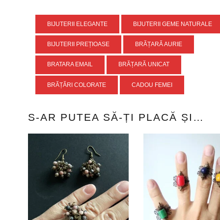
BIJUTERII ELEGANTE
BIJUTERII GEME NATURALE
BIJUTERII PREȚIOASE
BRĂȚARĂ AURIE
BRATARA EMAIL
BRĂȚARĂ UNICAT
BRĂȚĂRI COLORATE
CADOU FEMEI
S-AR PUTEA SĂ-ȚI PLACĂ ȘI…