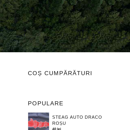
COȘ CUMPĂRĂTURI
POPULARE
STEAG AUTO DRACO
ROȘU
40
lei