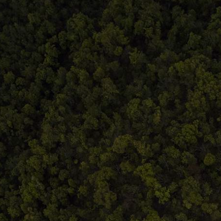
Termeni și condiții
ldeistorie
ANPC
storie.ro
eni și condiții