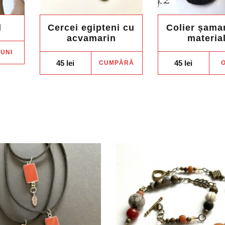
l
Cercei egipteni cu
Colier șama
acvamarin
materia
Acest
IUNI
produs
45
lei
45
lei
CUMPĂRĂ
O
are
mai
multe
variații.
Opțiunile
pot
fi
alese
în
pagina
produsului.