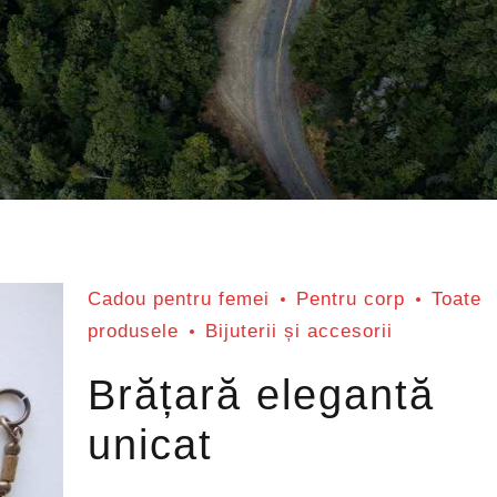
Cadou pentru femei
Pentru corp
Toate
produsele
Bijuterii și accesorii
Brățară elegantă
unicat