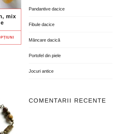
Pandantive dacice
n, mix
le
Fibule dacice
Acest
PȚIUNI
Mâncare dacică
produs
are
Portofel din piele
mai
multe
Jocuri antice
variații.
Opțiunile
pot
fi
COMENTARII RECENTE
alese
în
pagina
produsului.