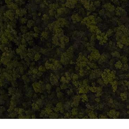
ANPC
Home
Despre noi
Produse
Blog
Contact
Termeni și condiții
S.C. Atelierul de istorie SRL
J12/419/2016
CIF 35566674
RO48ROIN4021ZZ6H9WDUW2T2 Salt Bank