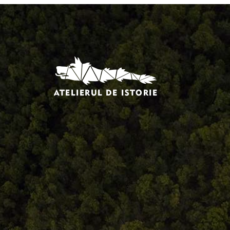
Comandă, plată, livrare
Întreținere produse
Facebook.com/atelieruldeistorie
Contact@atelieruldeistorie.ro
0748.884.543
Termeni și condiții