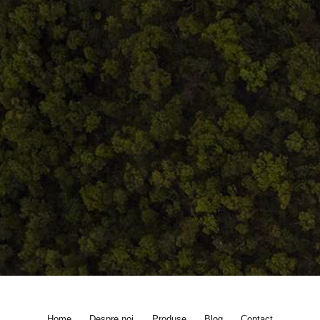
Home
Despre noi
Produse
Blog
Contact
Termeni și condiții
S.C. Atelierul de istorie SRL
J12/419/2016
CIF 35566674
RO48ROIN4021ZZ6H9WDUW2T2 Salt Bank
Home
Despre noi
Produse
Blog
Contact