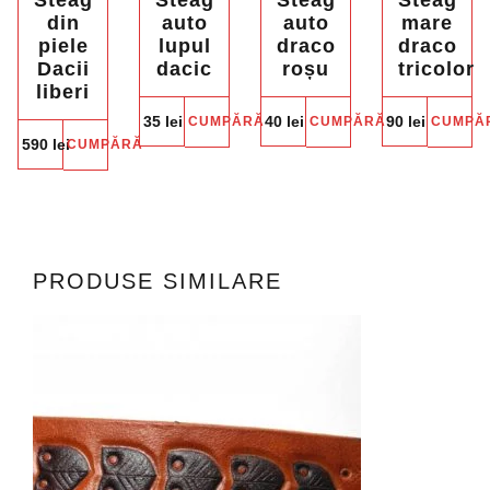
Steag
Steag
Steag
Steag
din
auto
auto
mare
piele
lupul
draco
draco
Dacii
dacic
roșu
tricolor
liberi
35
lei
40
lei
90
lei
CUMPĂRĂ
CUMPĂRĂ
CUMPĂ
590
lei
CUMPĂRĂ
PRODUSE SIMILARE