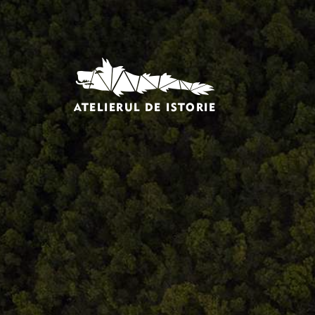
Comandă, plată, livrare
Întreținere produse
Facebook.com/atelieruldeistorie
Contact@atelieruldeistorie.ro
0748.884.543
Termeni și condiții
ANPC