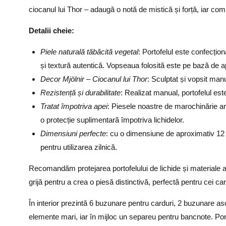
ciocanul lui Thor – adaugă o notă de mistică și forță, iar c
Detalii cheie:
Piele naturală tăbăcită vegetal
: Portofelul este confecțion
și textură autentică. Vopseaua folosită este pe bază de a
Decor Mjölnir – Ciocanul lui Thor
: Sculptat și vopsit manu
Rezistență și durabilitate
: Realizat manual, portofelul est
Tratat împotriva apei
: Piesele noastre de marochinărie ar
o protecție suplimentară împotriva lichidelor.
Dimensiuni perfecte
: cu o dimensiune de aproximativ 12 x 
pentru utilizarea zilnică.
Recomandăm protejarea portofelului de lichide și materiale a
grijă pentru a crea o piesă distinctivă, perfectă pentru cei care
În interior prezintă 6 buzunare pentru carduri, 2 buzunare as
elemente mari, iar în mijloc un separeu pentru bancnote. Portof