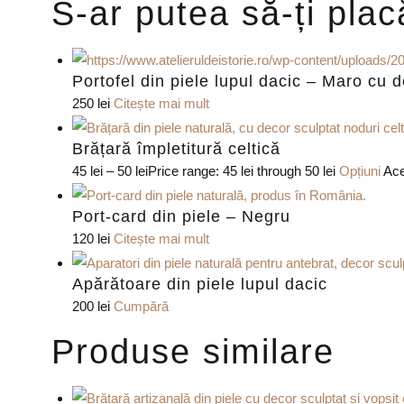
S-ar putea să-ți pla
Portofel din piele lupul dacic – Maro cu 
250
lei
Citește mai mult
Brățară împletitură celtică
45
lei
–
50
lei
Price range: 45 lei through 50 lei
Opțiuni
Ace
Port-card din piele – Negru
120
lei
Citește mai mult
Apărătoare din piele lupul dacic
200
lei
Cumpără
Produse similare