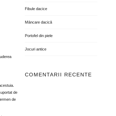
Fibule dacice
Mâncare dacică
Portofel din piele
Jocuri antice
luderea
COMENTARII RECENTE
acestuia.
suportat de
 termen de