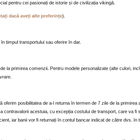
ial pentru cei pasionați de istorie și de civilizația vikingă.
ați dacă aveți alte preferințe
).
n timpul transportului sau oferire în dar.
 de la primirea comenzii. Pentru modele personalizate (alte culori, inc
vrare.
oferim posibilitatea de a-l returna în termen de 7 zile de la primirea 
contravalorii acestuia, cu excepția costului de transport, care va fi 
ent, iar banii vor fi returnați în contul bancar indicat de către dvs. în