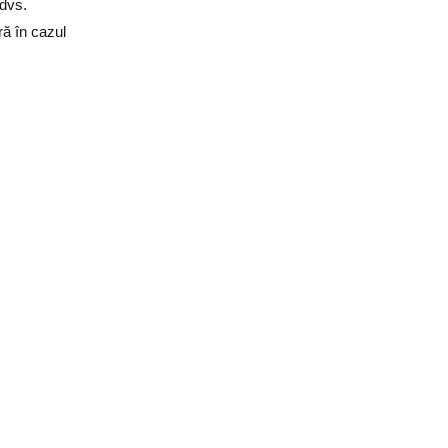
 dvs.
ră în cazul