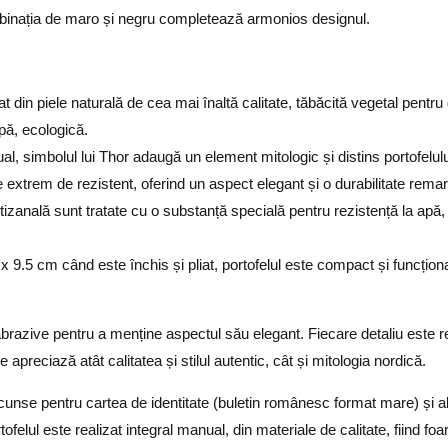
ombinația de maro și negru completează armonios designul.
at din piele naturală de cea mai înaltă calitate, tăbăcită vegetal pentru 
pă, ecologică.
al, simbolul lui Thor adaugă un element mitologic și distins portofelulu
e extrem de rezistent, oferind un aspect elegant și o durabilitate remar
tizanală sunt tratate cu o substanță specială pentru rezistență la apă
9.5 cm când este închis și pliat, portofelul este compact și funcțional
brazive pentru a menține aspectul său elegant. Fiecare detaliu este re
 apreciază atât calitatea și stilul autentic, cât și mitologia nordică.
cunse pentru cartea de identitate (buletin românesc format mare) și a
elul este realizat integral manual, din materiale de calitate, fiind foa