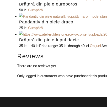
Brățară din piele ouroboros
50
lei
Cumpără
Pandantiv din piele draco
25
lei
Cumpără
Brățară din piele lupul dacic
35
lei
–
40
lei
Price range: 35 lei through 40 lei
Opțiuni
Ace
Reviews
There are no reviews yet.
Only logged in customers who have purchased this produ