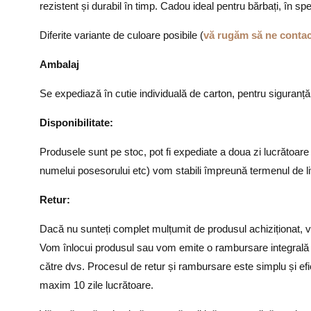
rezistent și durabil în timp. Cadou ideal pentru bărbați, în spec
Diferite variante de culoare posibile (
vă rugăm să ne contact
Ambalaj
Se expediază în cutie individuală de carton, pentru siguranță î
Disponibilitate:
Produsele sunt pe stoc, pot fi expediate a doua zi lucrătoare
numelui posesorului etc) vom stabili împreună termenul de li
Retur:
Dacă nu sunteți complet mulțumit de produsul achiziționat, vă 
Vom înlocui produsul sau vom emite o rambursare integrală a 
către dvs. Procesul de retur și rambursare este simplu și efici
maxim 10 zile lucrătoare.