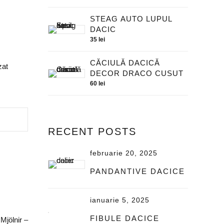
STEAG AUTO LUPUL
DACIC
35
lei
CĂCIULĂ DACICĂ
zat
DECOR DRACO CUSUT
60
lei
RECENT POSTS
februarie 20, 2025
PANDANTIVE DACICE
ianuarie 5, 2025
FIBULE DACICE
Mjölnir –