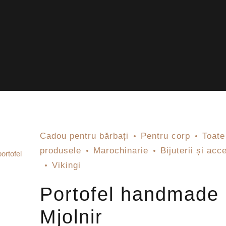
Cadou pentru bărbați
Pentru corp
Toate
produsele
Marochinarie
Bijuterii și acc
Vikingi
Portofel handmade
Mjolnir