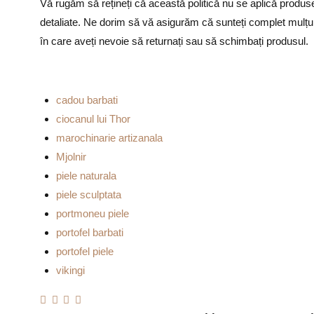
Vă rugăm să rețineți că această politică nu se aplică produse
detaliate. Ne dorim să vă asigurăm că sunteți complet mulțum
în care aveți nevoie să returnați sau să schimbați produsul.
cadou barbati
ciocanul lui Thor
marochinarie artizanala
Mjolnir
piele naturala
piele sculptata
portmoneu piele
portofel barbati
portofel piele
vikingi