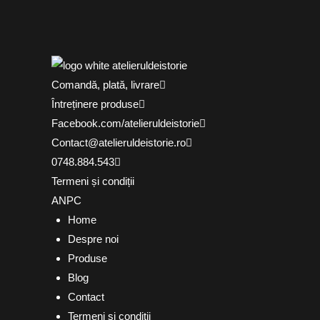
Comandă, plată, livrare
Întreținere produse
Facebook.com/atelieruldeistorie
Contact@atelieruldeistorie.ro
0748.884.543
Termeni și condiții
ANPC
Home
Despre noi
Produse
Blog
Contact
Termeni și condiții