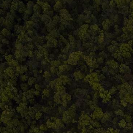
Comandă, plată, livrare
Întreținere produse
Facebook.com/atelieruldeistorie
Contact@atelieruldeistorie.ro
0748.884.543
Termeni și condiții
ANPC
Home
Despre noi
Produse
Blog
Contact
Termeni și condiții
S.C. Atelierul de istorie SRL
J12/419/2016
CIF 35566674