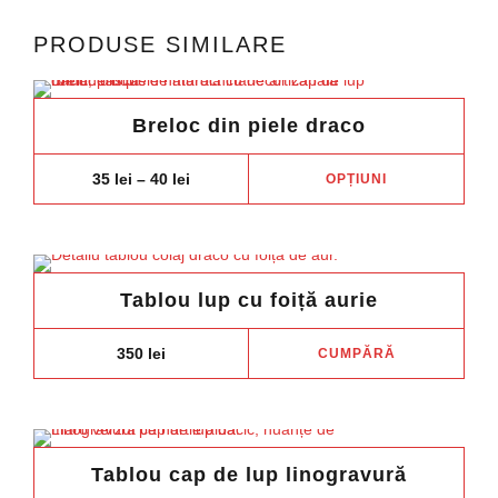
PRODUSE SIMILARE
Breloc din piele draco
Aces
Price
35
lei
–
40
lei
OPȚIUNI
range:
prod
35 lei
are
through
40 lei
mai
mult
Tablou lup cu foiță aurie
variaț
Opți
350
lei
CUMPĂRĂ
pot
fi
ales
în
pagi
Tablou cap de lup linogravură