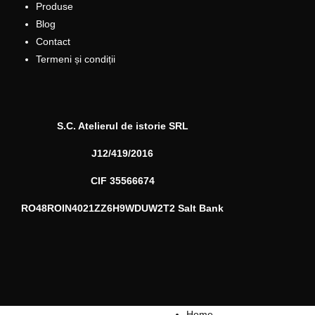
Produse
Blog
Contact
Termeni și condiții
S.C. Atelierul de istorie SRL
J12/419/2016
CIF 35566674
RO48ROIN4021ZZ6H9WDUW2T2 Salt Bank
Home