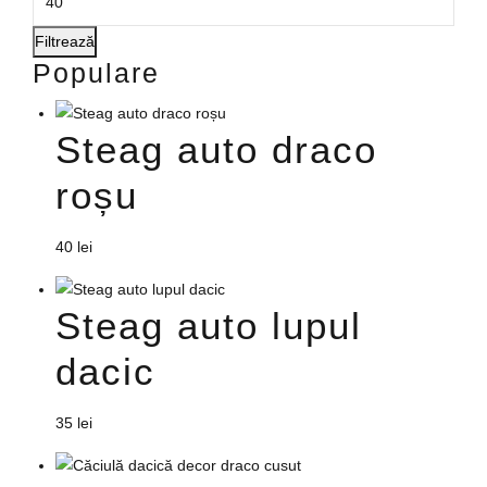
în
pagina
Filtrează
produsului.
Populare
Steag auto draco
roșu
40
lei
Steag auto lupul
dacic
35
lei