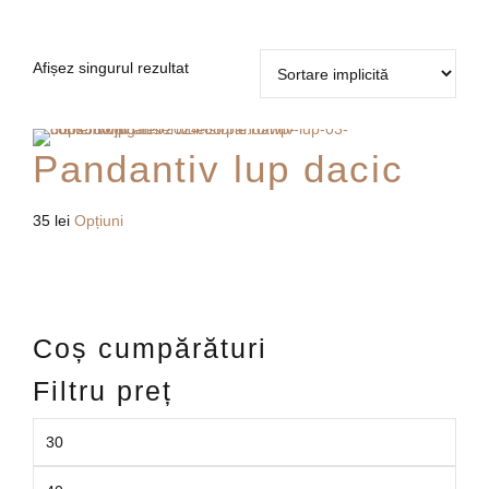
Afișez singurul rezultat
Pandantiv lup dacic
Acest
35
lei
Opțiuni
produs
are
mai
multe
Coș cumpărături
variații.
Opțiunile
Filtru preț
pot
fi
alese