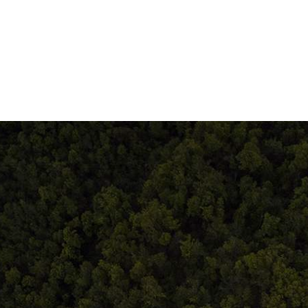
Termeni și condiții
ldeistorie
ANPC
storie.ro