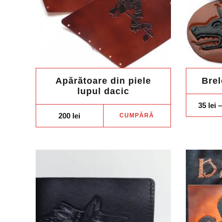
Apărătoare din piele
Brel
lupul dacic
35
lei
–
200
lei
CUMPĂRĂ