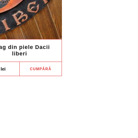
în
pagina
produsului.
ag din piele Dacii
liberi
0
lei
CUMPĂRĂ