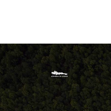
Comandă, plată, livrare
Facebook.com/atelieru
Întreținere produse
Contact@atelieruldei