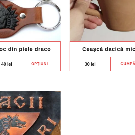
oc din piele draco
Ceașcă dacică mi
Acest
Price
40
lei
30
lei
OPȚIUNI
CUMP
range:
produs
35 lei
through
are
40 lei
mai
multe
variații.
Opțiunile
pot
fi
alese