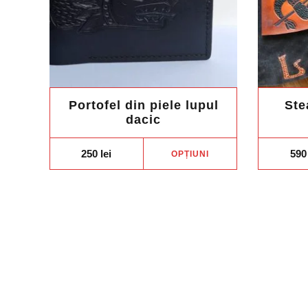
Portofel din piele lupul
Ste
dacic
Acest
250
lei
59
OPȚIUNI
produs
are
mai
multe
variații.
Opțiunile
pot
fi