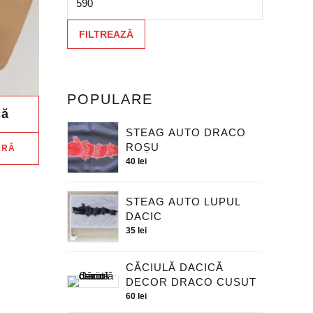
FILTREAZĂ
POPULARE
că
STEAG AUTO DRACO
ROȘU
ĂRĂ
40
lei
STEAG AUTO LUPUL
DACIC
35
lei
CĂCIULĂ DACICĂ
DECOR DRACO CUSUT
60
lei