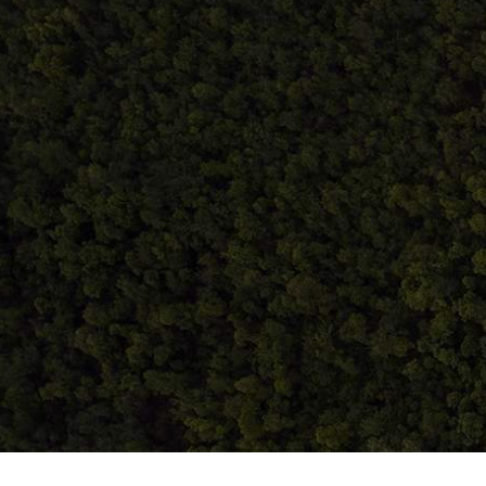
0748.884.543
Home
Despre noi
Produse
Blog
Contact
Term
S.C. Atelierul de istorie SRL
J12/419/2016
CIF 35566674
RO48ROIN4021ZZ6H9WDUW2T2 Salt Bank