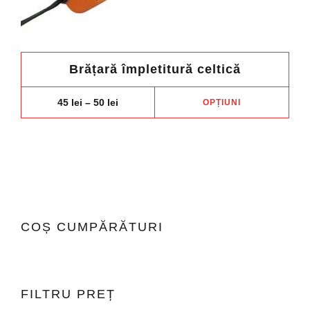
Brățară împletitură celtică
Aces
Price
45
lei
–
50
lei
OPȚIUNI
range:
prod
45 lei
are
through
50 lei
mai
mult
variaț
Opți
pot
COȘ CUMPĂRĂTURI
fi
ales
în
pagi
FILTRU PREȚ
prod