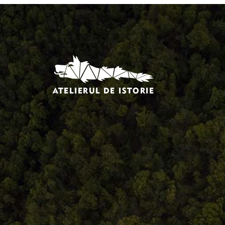
Comandă, plată, livrare
Întreținere produse
Facebook.com/atelieruldeistorie
Contact@atelieruldeistorie.ro
0748.884.543
Termeni și condiții