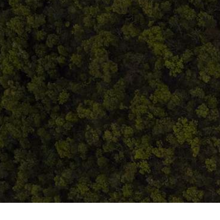
ANPC
Home
Despre noi
Produse
Blog
Contact
Termeni și condiții
S.C. Atelierul de istorie SRL
J12/419/2016
CIF 35566674
RO48ROIN4021ZZ6H9WDUW2T2 Salt Bank