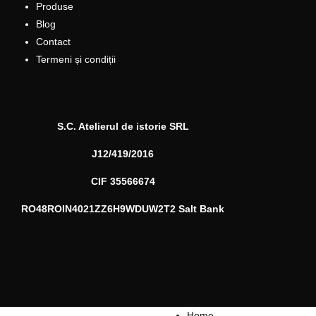
Produse
Blog
Contact
Termeni și condiții
S.C. Atelierul de istorie SRL
J12/419/2016
CIF 35566674
RO48ROIN4021ZZ6H9WDUW2T2 Salt Bank
Home