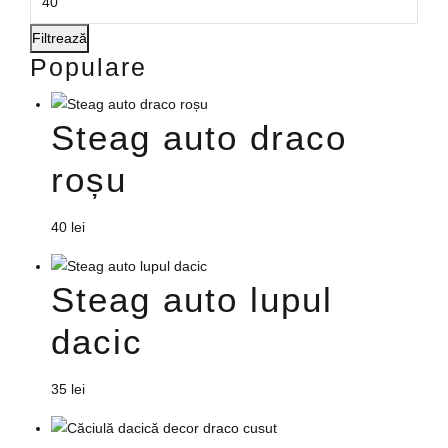
în
pagina
Filtrează
produsului.
Populare
Steag auto draco
roșu
40
lei
Steag auto lupul
dacic
35
lei