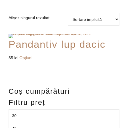
Afișez singurul rezultat
Pandantiv lup dacic
Acest
35
lei
Opțiuni
produs
are
mai
multe
Coș cumpărături
variații.
Opțiunile
Filtru preț
pot
fi
alese