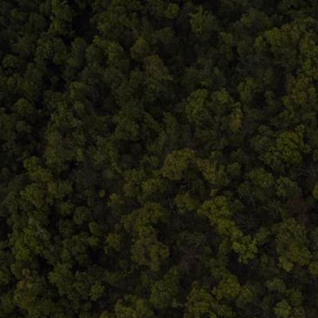
Comandă, plată, livrare
Întreținere produse
Facebook.com/atelieruldeistorie
Contact@atelieruldeistorie.ro
0748.884.543
Termeni și condiții
ANPC
Home
Despre noi
Produse
Blog
Contact
Termeni și condiții
S.C. Atelierul de istorie SRL
J12/419/2016