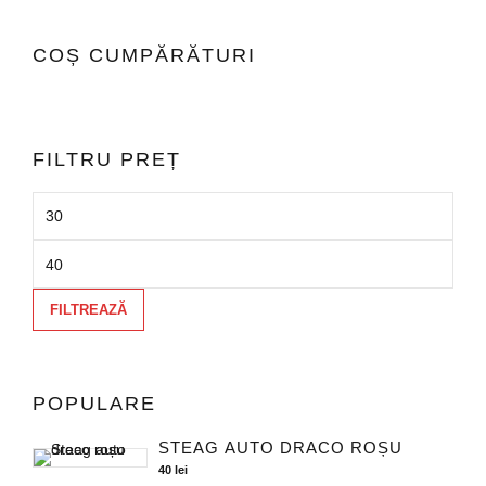
Opți
pot
COȘ CUMPĂRĂTURI
fi
ales
în
pagi
FILTRU PREȚ
prod
FILTREAZĂ
POPULARE
STEAG AUTO DRACO ROȘU
40
lei