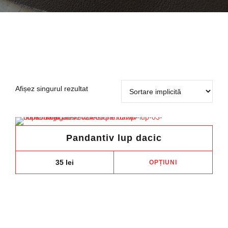
Afișez singurul rezultat
Pandantiv lup dacic
Aces
35
lei
OPȚIUNI
prod
are
mai
mult
variaț