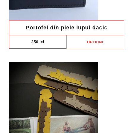
Portofel din piele lupul dacic
Aces
250
lei
OPȚIUNI
prod
are
mai
mult
variaț
Opți
pot
fi
ales
în
pagi
prod