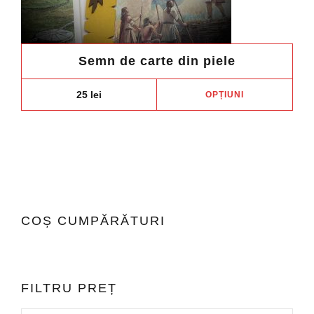
Semn de carte din piele
Aces
25
lei
OPȚIUNI
prod
are
mai
mult
variaț
Opți
pot
COȘ CUMPĂRĂTURI
fi
ales
în
pagi
FILTRU PREȚ
prod