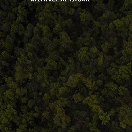
Comandă, plată, livrare
Întreținere produse
Facebook.com/atelieruldeistorie
Contact@atelieruldeistorie.ro
0748.884.543
Termeni și condiții
ANPC
Home
Despre noi
Produse
Blog
Contact
Termeni și condiții