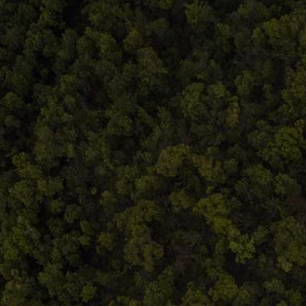
Comandă, plată, livrare
Întreținere produse
Facebook.com/atelieruldeistorie
Contact@atelieruldeistorie.ro
0748.884.543
Termeni și condiții
ANPC
Home
Despre noi
Produse
Blog
Contact
Termeni și condiții
S.C. Atelierul de istorie SRL