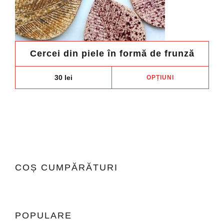
Cercei din piele în formă de frunză
Aces
30
lei
OPȚIUNI
prod
are
mai
mult
variaț
Opți
pot
COȘ CUMPĂRĂTURI
fi
ales
în
pagi
POPULARE
prod