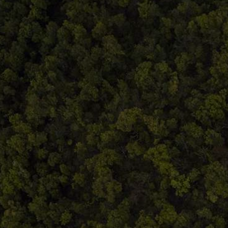
Comandă, plată, livrare
Întreținere produse
Facebook.com/atelieruldeistorie
Contact@atelieruldeistorie.ro
0748.884.543
Termeni și condiții
ANPC
Home
Despre noi
Produse
Blog
Contact
Termeni și condiții
S.C. Atelierul de istorie SRL