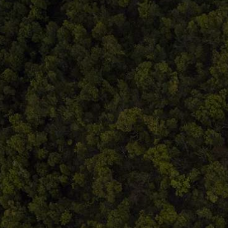
Comandă, plată, livrare
Întreținere produse
Facebook.com/atelieruldeistorie
Contact@atelieruldeistorie.ro
0748.884.543
Termeni și condiții
ANPC
Home
Despre noi
Produse
Blog
Contact
Termeni și condiții
S.C. Atelierul de istorie SRL