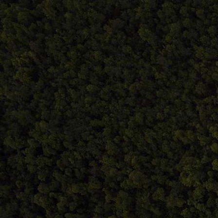
Comandă, plată, livrare
Facebook.com/atelieru
Întreținere produse
Contact@atelieruldei
0748.884.543
Home
Despre noi
Produse
Blog
Contact
Term
S.C. Atelierul de istorie SRL
J12/419/2016
CIF 35566674
RO48ROIN4021ZZ6H9WDUW2T2 Salt Bank