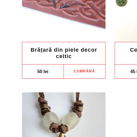
Brățară din piele decor
Ce
celtic
50
lei
45
CUMPĂRĂ