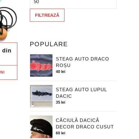
FILTREAZĂ
POPULARE
 din
STEAG AUTO DRACO
ROȘU
Acest
40
lei
NI
produs
are
STEAG AUTO LUPUL
mai
DACIC
multe
35
lei
variații.
Opțiunile
CĂCIULĂ DACICĂ
DECOR DRACO CUSUT
pot
60
lei
fi