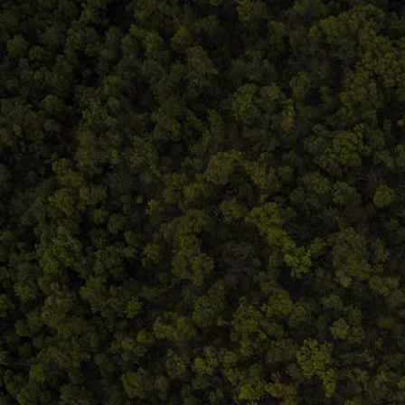
Termeni și condiții
ldeistorie
ANPC
storie.ro
eni și condiții