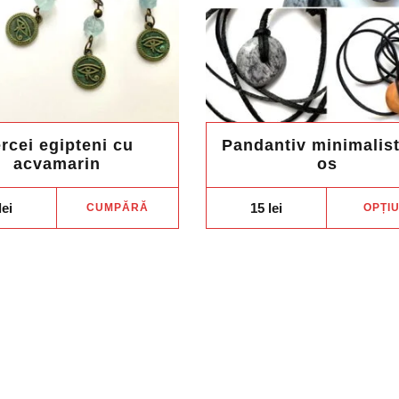
rcei egipteni cu
Pandantiv minimalist
acvamarin
os
lei
15
lei
CUMPĂRĂ
OPȚIU