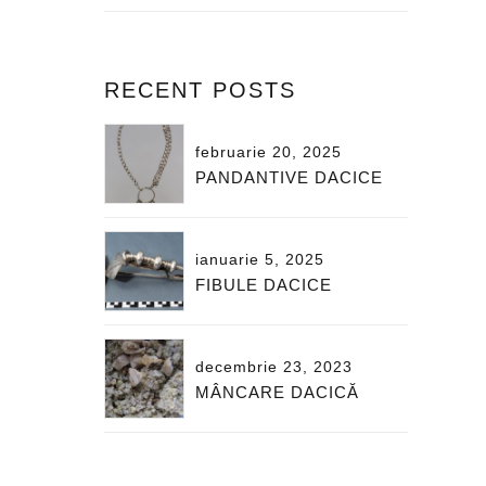
alese
în
pagina
RECENT POSTS
produsului.
februarie 20, 2025
PANDANTIVE DACICE
ianuarie 5, 2025
FIBULE DACICE
decembrie 23, 2023
MÂNCARE DACICĂ