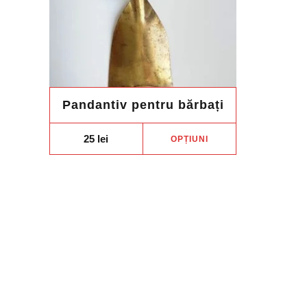
Pandantiv pentru bărbați
Acest
25
lei
OPȚIUNI
produs
are
mai
multe
variații.
Opțiunile
pot
fi
alese