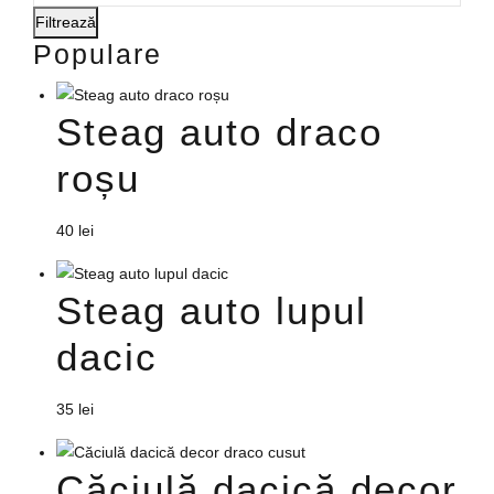
pagina
Filtrează
produsului.
Populare
Steag auto draco
roșu
40
lei
Steag auto lupul
dacic
35
lei
Căciulă dacică decor