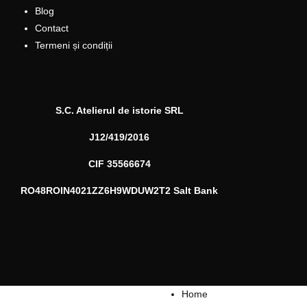
Blog
Contact
Termeni și condiții
S.C. Atelierul de istorie SRL
J12/419/2016
CIF 35566674
RO48ROIN4021ZZ6H9WDUW2T2 Salt Bank
Home