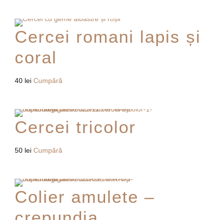
alese
în
Cercei romani lapis și
pagina
produsului.
coral
40
lei
Cumpără
Cercei tricolor
50
lei
Cumpără
Colier amulete –
crepundia