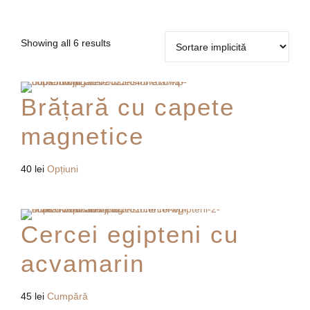
Showing all 6 results
Brățară cu capete
magnetice
Acest
40
lei
Opțiuni
produs
are
mai
Cercei egipteni cu
multe
variații.
acvamarin
Opțiunile
pot
45
lei
Cumpără
fi