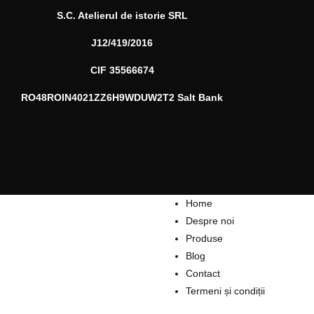
S.C. Atelierul de istorie SRL
J12/419/2016
CIF 35566674
RO48ROIN4021ZZ6H9WDUW2T2 Salt Bank
Home
Despre noi
Produse
Blog
Contact
Termeni și condiții