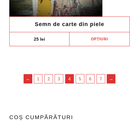
Semn de carte din piele
Aces
25
lei
OPȚIUNI
prod
are
mai
mult
variaț
←
1
2
3
4
5
6
7
→
Opți
pot
fi
ales
în
COȘ CUMPĂRĂTURI
pagi
prod