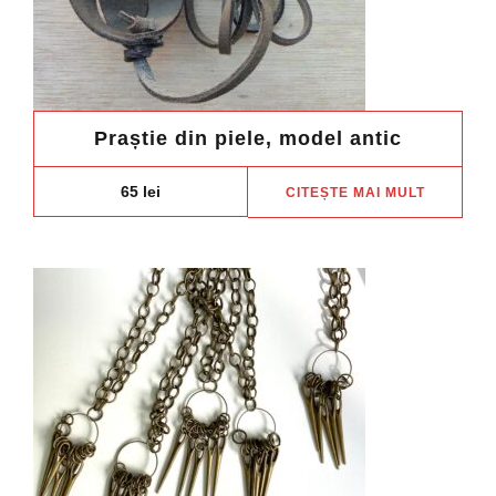
prod
Praștie din piele, model antic
65
lei
CITEȘTE MAI MULT