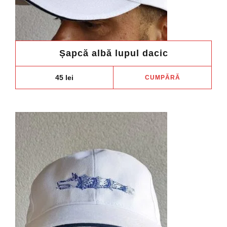
prod
Șapcă albă lupul dacic
45
lei
CUMPĂRĂ