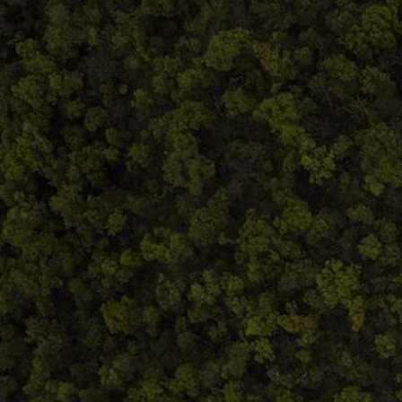
0748.884.543
Termeni și condiții
ANPC
Home
Despre noi
Produse
Blog
Contact
Termeni și condiții
S.C. Atelierul de istorie SRL
J12/419/2016
CIF 35566674
RO48ROIN4021ZZ6H9WDUW2T2 Salt Bank