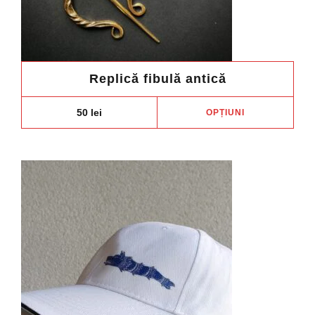
Replică fibulă antică
Aces
50
lei
OPȚIUNI
prod
are
mai
mult
variaț
Opți
pot
fi
ales
în
pagi