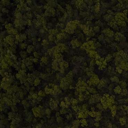
Contact@atelieruldeistorie.ro
0748.884.543
Termeni și condiții
ANPC
Home
Despre noi
Produse
Blog
Contact
Termeni și condiții
S.C. Atelierul de istorie SRL
J12/419/2016
CIF 35566674
RO48ROIN4021ZZ6H9WDUW2T2 Salt Bank