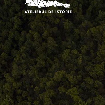
Comandă, plată, livrare
Întreținere produse
Facebook.com/atelieruldeistorie
Contact@atelieruldeistorie.ro
0748.884.543
Termeni și condiții
ANPC
Home
Despre noi
Produse
Blog
Contact
Termeni și condiții