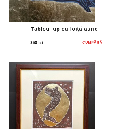
Tablou lup cu foiță aurie
350
lei
CUMPĂRĂ