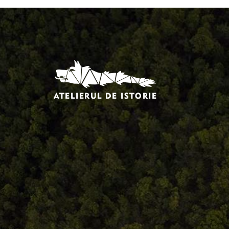
Comandă, plată, livrare
Întreținere produse
Facebook.com/atelieruldeistorie
Contact@atelieruldeistorie.ro
0748.884.543