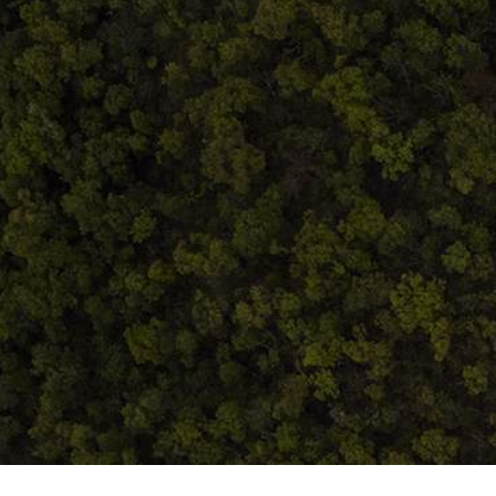
Termeni și condiții
ANPC
Home
Despre noi
Produse
Blog
Contact
Termeni și condiții
S.C. Atelierul de istorie SRL
J12/419/2016
CIF 35566674
RO48ROIN4021ZZ6H9WDUW2T2 Salt Bank