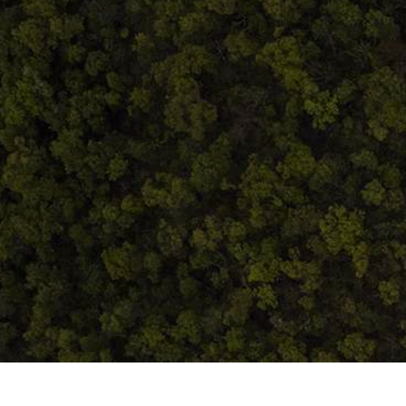
ANPC
Home
Despre noi
Produse
Blog
Contact
Termeni și condiții
S.C. Atelierul de istorie SRL
J12/419/2016
CIF 35566674
RO48ROIN4021ZZ6H9WDUW2T2 Salt Bank