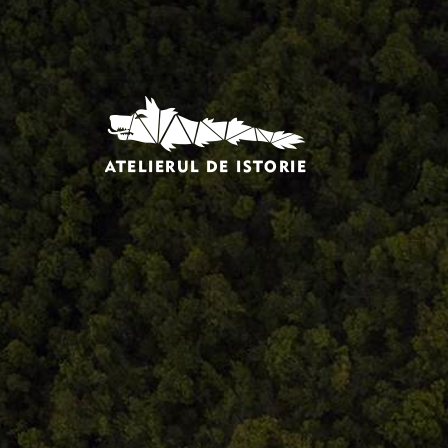
Comandă, plată, livrare
Întreținere produse
Facebook.com/atelieruldeistorie
Contact@atelieruldeistorie.ro
0748.884.543
Termeni și condiții