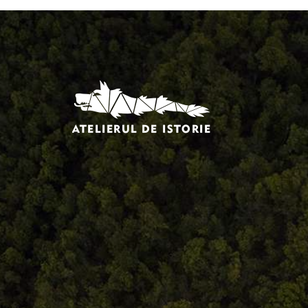
Comandă, plată, livrare
Întreținere produse
Facebook.com/atelieruldeistorie
Contact@atelieruldeistorie.ro
0748.884.543