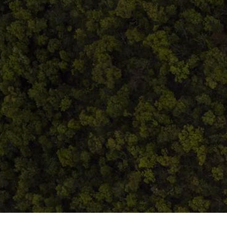
Termeni și condiții
ANPC
Home
Despre noi
Produse
Blog
Contact
Termeni și condiții
S.C. Atelierul de istorie SRL
J12/419/2016
CIF 35566674
RO48ROIN4021ZZ6H9WDUW2T2 Salt Bank