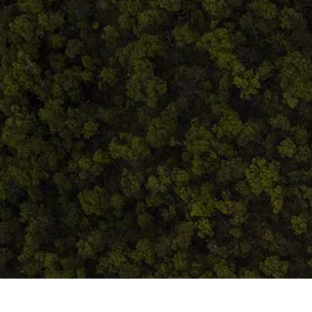
ANPC
Home
Despre noi
Produse
Blog
Contact
Termeni și condiții
S.C. Atelierul de istorie SRL
J12/419/2016
CIF 35566674
RO48ROIN4021ZZ6H9WDUW2T2 Salt Bank