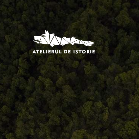
Comandă, plată, livrare
Întreținere produse
Facebook.com/atelieruldeistorie
Contact@atelieruldeistorie.ro
0748.884.543
Termeni și condiții