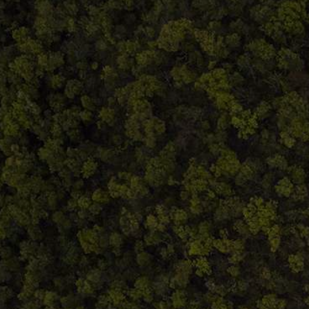
0748.884.543
Termeni și condiții
ANPC
Home
Despre noi
Produse
Blog
Contact
Termeni și condiții
S.C. Atelierul de istorie SRL
J12/419/2016
CIF 35566674
RO48ROIN4021ZZ6H9WDUW2T2 Salt Bank