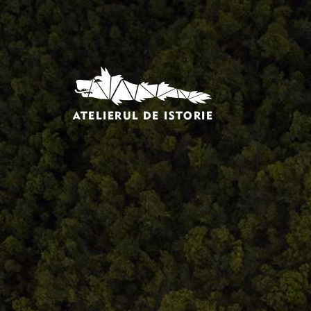
Comandă, plată, livrare
Întreținere produse
Facebook.com/atelieruldeistorie
Contact@atelieruldeistorie.ro
0748.884.543
Termeni și condiții