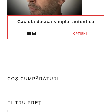
Căciulă dacică simplă, autentică
Aces
55
lei
OPȚIUNI
prod
are
mai
mult
variaț
Opți
pot
COȘ CUMPĂRĂTURI
fi
ales
în
pagi
FILTRU PREȚ
prod