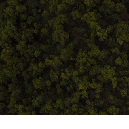
ANPC
Home
Despre noi
Produse
Blog
Contact
Termeni și condiții
S.C. Atelierul de istorie SRL
J12/419/2016
CIF 35566674
RO48ROIN4021ZZ6H9WDUW2T2 Salt Bank