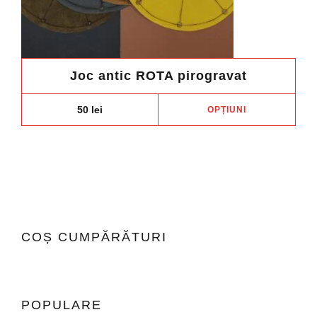
Joc antic ROTA pirogravat
Aces
50
lei
OPȚIUNI
prod
are
mai
mult
variaț
Opți
pot
COȘ CUMPĂRĂTURI
fi
ales
în
pagi
POPULARE
prod