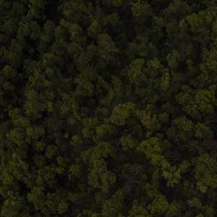
Comandă, plată, livrare
Întreținere produse
Facebook.com/atelieruldeistorie
Contact@atelieruldeistorie.ro
0748.884.543
Termeni și condiții
ANPC
Home
Despre noi
Produse
Blog
Contact
Termeni și condiții
S.C. Atelierul de istorie SRL