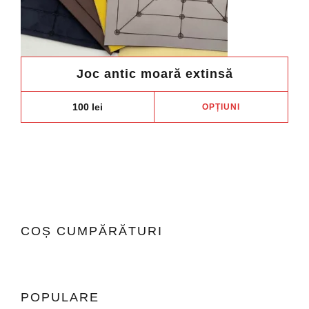
Joc antic moară extinsă
Aces
100
lei
OPȚIUNI
prod
are
mai
mult
variaț
Opți
pot
COȘ CUMPĂRĂTURI
fi
ales
în
pagi
POPULARE
prod