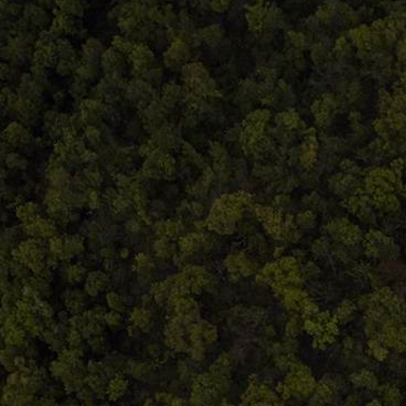
Comandă, plată, livrare
Întreținere produse
Facebook.com/atelieruldeistorie
Contact@atelieruldeistorie.ro
0748.884.543
Termeni și condiții
ANPC
Home
Despre noi
Produse
Blog
Contact
Termeni și condiții
S.C. Atelierul de istorie SRL