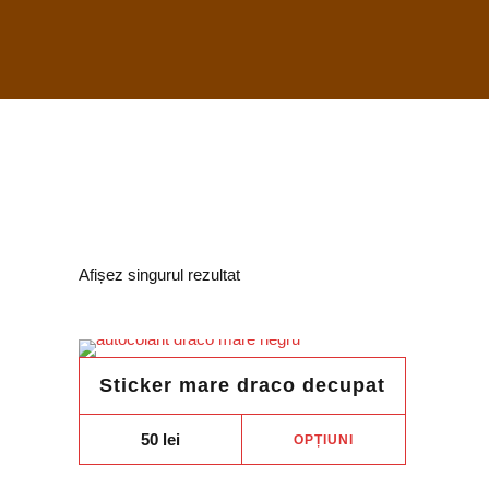
Afișez singurul rezultat
Sticker mare draco decupat
Acest
50
lei
OPȚIUNI
produs
are