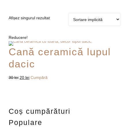
Afișez singurul rezultat
Reducere!
Cană ceramică lupul
dacic
Original
Current
30
lei
20
lei
Cumpără
price
price
was:
is:
30 lei.
20 lei.
Coș cumpărături
Populare