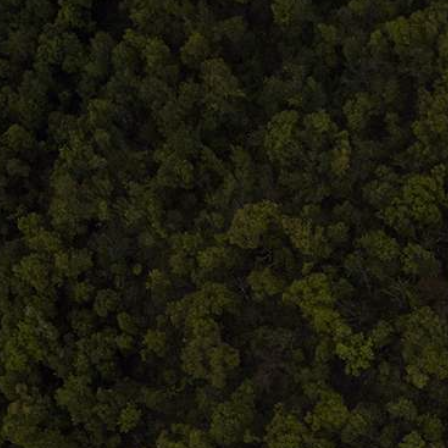
Comandă, plată, livrare
Întreținere produse
Facebook.com/atelieruldeistorie
Contact@atelieruldeistorie.ro
0748.884.543
Termeni și condiții
ANPC
Home
Despre noi
Produse
Blog
Contact
Termeni și condiții
S.C. Atelierul de istorie SRL
J12/419/2016