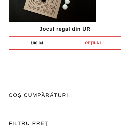
Jocul regal din UR
Aces
100
lei
OPȚIUNI
prod
are
mai
mult
variaț
Opți
pot
COȘ CUMPĂRĂTURI
fi
ales
în
pagi
FILTRU PREȚ
prod