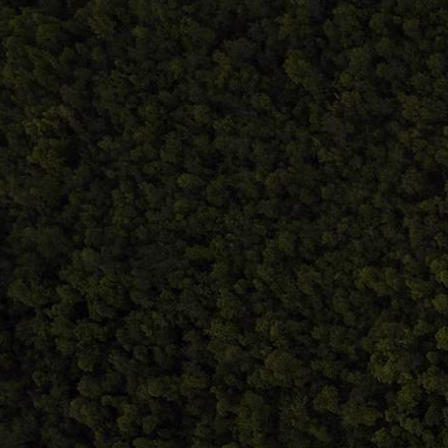
Comandă, plată, livrare
Facebook.com/atelieru
Întreținere produse
Contact@atelieruldei
0748.884.543
Home
Despre noi
Produse
Blog
Contact
Term
S.C. Atelierul de istorie SRL
J12/419/2016
CIF 35566674
RO48ROIN4021ZZ6H9WDUW2T2 Salt Bank