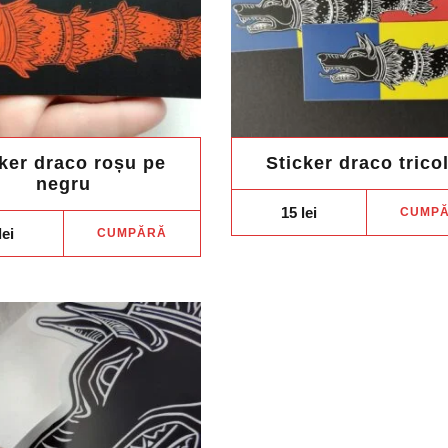
cker draco roșu pe
Sticker draco trico
negru
15
lei
CUMP
lei
CUMPĂRĂ