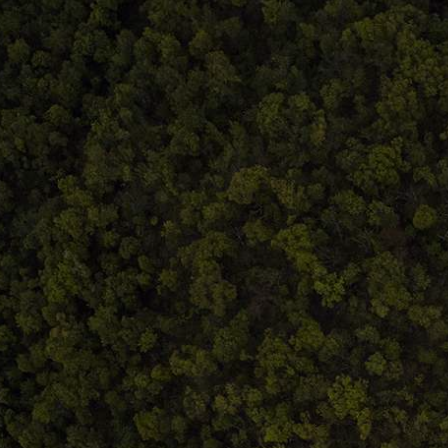
Termeni și condiții
ldeistorie
ANPC
storie.ro
eni și condiții