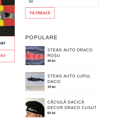
FILTREAZĂ
POPULARE
lor
STEAG AUTO DRACO
ROȘU
ĂRĂ
40
lei
STEAG AUTO LUPUL
DACIC
35
lei
CĂCIULĂ DACICĂ
DECOR DRACO CUSUT
60
lei