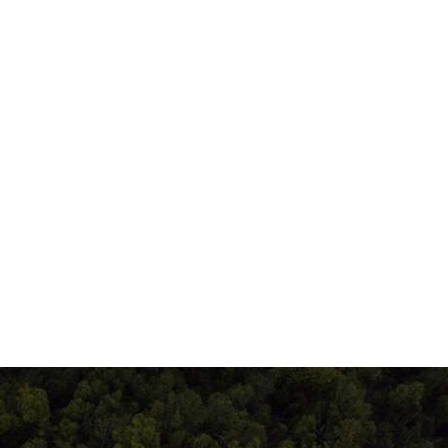
nsula
G