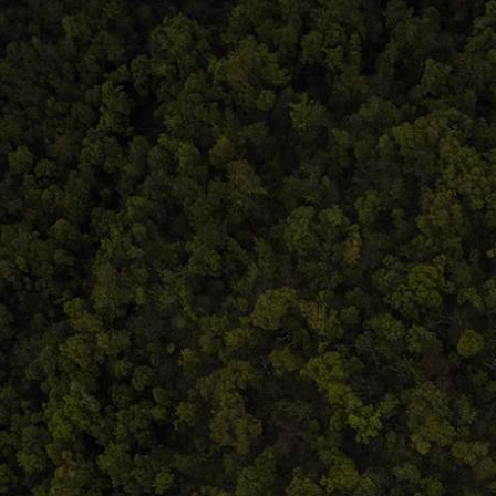
Termeni și condiții
ldeistorie
ANPC
storie.ro
eni și condiții