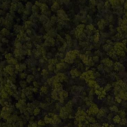
Comandă, plată, livrare
Întreținere produse
Facebook.com/atelieruldeistorie
Contact@atelieruldeistorie.ro
0748.884.543
Termeni și condiții
ANPC
Home
Despre noi
Produse
Blog
Contact
Termeni și condiții
S.C. Atelierul de istorie SRL
J12/419/2016