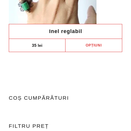
Inel reglabil
Aces
35
lei
OPȚIUNI
prod
are
mai
mult
variaț
Opți
pot
COȘ CUMPĂRĂTURI
fi
ales
în
pagi
FILTRU PREȚ
prod