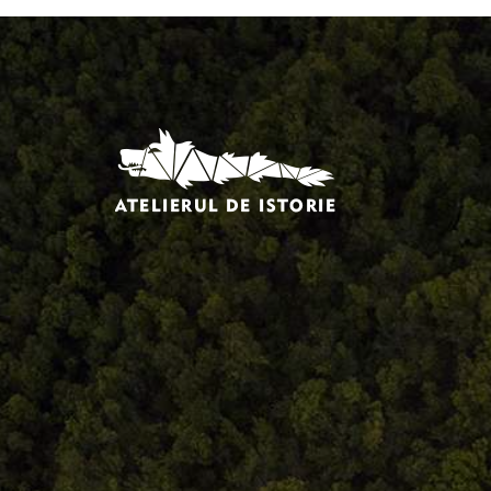
Comandă, plată, livrare
Întreținere produse
Facebook.com/atelieruldeistorie
Contact@atelieruldeistorie.ro
0748.884.543