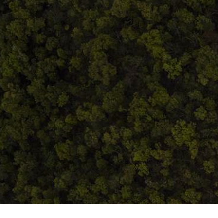
Termeni și condiții
ANPC
Home
Despre noi
Produse
Blog
Contact
Termeni și condiții
S.C. Atelierul de istorie SRL
J12/419/2016
CIF 35566674
RO48ROIN4021ZZ6H9WDUW2T2 Salt Bank